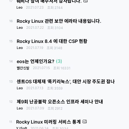
웨비나 참여 해주셔서 감사합니다.
17
Leo
2021.07.23
조회
2744
Rocky Linux 관련 보안 에라타 내용입니다.
16
Leo
2021.07.22
조회
3104
Rocky Linux 8.4 에 대한 CSP 현황
15
Leo
2021.07.19
조회
3148
(3)
eos는 언제인가요?
14
2021.07.15
빨간신발
조회
16331
센트OS 대체재 '록키리눅스', 대안 시장 주도권 잡나
13
Leo
2021.07.13
조회
3559
제9회 난공불락 오픈소스 인프라 세미나 안내
12
Leo
2021.07.09
조회
2912
Rocky Linux 미러링 서비스 통계
11
YJSoft
2021.06.24
조회
3034