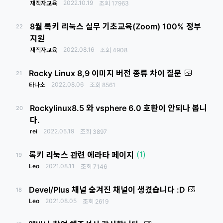
2022.10.19
재직자교육
조회
17963
8월 록키 리눅스 실무 기초교육(Zoom) 100% 정부
22
지원
2022.08.16
재직자교육
조회
4908
Rocky Linux 8,9 이미지 버전 종류 차이 질문
21
2022.08.06
타나소
조회
8561
Rockylinux8.5 와 vsphere 6.0 호환이 안되나 봅니
20
다.
rei
2022.05.19
조회
3897
(1)
록키 리눅스 관련 에라타 페이지
19
Leo
2021.08.11
조회
7146
Devel/Plus 채널 숨겨진 채널이 생겼습니다 :D
18
Leo
2021.08.05
조회
2619