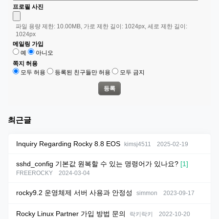
- 정보통신망 이용촉진 및 정보보호 등에 관한 법률 제29조제2항 및 동 시
을 정정하여 기재하여야 합니다.
프로필 사진
행령 제16조에 따라 1년 이상 로그인하지 않은 회원님의 개인정보를 별도의
저장공간으로 이동하여 보관합니다.
제4조(서비스의 제공 및 변경)
파일 용량 제한: 10.00MB, 가로 제한 길이: 1024px, 세로 제한 길이:
① "Rocky Linux KR"은 이용자에게 아래와 같은 서비스를 제공합니다.
1024px
7. 개인정보의 파기
1. 사이트내의 컨텐츠 이용 서비스
메일링 가입
"Rocky Linux KR"는 원칙적으로 개인정보 처리목적이 달성된 경우에는 지
예
아니오
체없이 해당 개인정보를 파기합니다. 파기의 절차, 기한 및 방법은 다음과 같
2. 기타 "Rocky Linux KR"에서 자체 개발하거나 다른 회사와의 협력계약 등
습니다.
을 통해 회원들에게 제공할 일체의 서비스
쪽지 허용
-파기절차
모두 허용
등록된 친구들만 허용
모두 금지
② "Rocky Linux KR"은 그 변경될 서비스의 내용 및 제공일자를 제7조 제2항
에서 정한 방법으로 이용자에게 통지하고, 제1항에 정한 서비스를 변경하여
이용자가 입력한 정보는 목적 달성 후 별도의 DB에 옮겨져(종이의 경우
제공할 수 있습니다.
별도의 서류) 내부 방침 및 기타 관련 법령에 따라 일정기간 저장된 후 혹은 즉
시 파기됩니다. 이 때, DB로 옮겨진 개인정보는 법률에 의한 경우가 아니고서
는 다른 목적으로 이용되지 않습니다.
제5조(서비스의 중단)
-파기기한
최근글
① "Rocky Linux KR"은 컴퓨터 등 정보통신설비의 보수점검·교체 및 고장, 통
이용자의 개인정보는 개인정보의 보유기간이 경과된 경우에는 보유기
신의 두절 등의 사유가 발생한 경우에는 서비스의 제공을 일시적으로 중단할
간의 종료일로부터 5일 이내에, 개인정보의 처리 목적 달성, 해당 서비스의 폐
수 있고, 새로운 서비스로의 교체 기타 "Rocky Linux KR"이 적절하다고 판단
Inquiry Regarding Rocky 8.8 EOS
kimsj4511
2025-02-19
지, 사업의 종료 등 그 개인정보가 불필요하게 되었을 때에는 개인정보의 처
하는 사유에 기하여 현재 제공되는 서비스를 완전히 중단할 수 있습니다.
리가 불필요한 것으로 인정되는 날로부터 5일 이내에 그 개인정보를 파기합
② 제1항에 의한 서비스 중단의 경우에는 "Rocky Linux KR"은 제7조 제2항에
니다.
sshd_config 기본값 원복할 수 있는 명령어가 있나요?
[1]
서 정한 방법으로 이용자에게 통지합니다. 다만, "Rocky Linux KR"에서 통제
FREEROCKY
2024-03-04
할 수 없는 사유로 인한 서비스의 중단(시스템 관리자의 고의, 과실이 없는 디
스크 장애, 시스템 다운 등)으로 인하여 사전 통지가 불가능한 경우에는 그러
8. 개인정보 자동 수집 장치의 설치•운영 및 거부에 관한 사항
하지 아니합니다.
① "Rocky Linux KR"는 개별적인 맞춤서비스를 제공하기 위해 이용정보를
rocky9.2 운영체제 서버 사용과 안정성
simmon
2023-09-17
저장하고 수시로 불러오는 ‘쿠기(cookie)’를 사용합니다.
② 쿠키는 웹사이트를 운영하는데 이용되는 서버(http)가 이용자의 컴퓨터
제6조(이용자 탈퇴 및 자격 상실 등)
Rocky Linux Partner 가입 방법 문의
락키락키
2022-10-20
브라우저에게 보내는 소량의 정보이며 이용자들의 PC 컴퓨터내의 하드디스