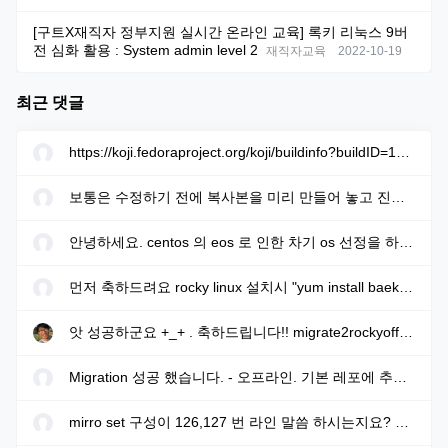
① 이용자는 "Rocky Linux KR"에 언제든지 자신의 회원 등록을 말소해 줄 것
크에 저장되기도 합니다.
(이용자 탈퇴)을 요청할 수 있으며 "Rocky Linux KR"은 위 요청을 받은 즉시
[구트X재직자 정부지원 실시간 온라인 교육] 록키 리눅스 9버
가. 쿠키의 사용 목적 : 이용자가 방문한 각 서비스와 웹 사이트들에 대한
해당 이용자의 회원 등록 말소를 위한 절차를 밟습니다.
전 심화 활용 : System admin level 2
재직자교육
2022-10-19
방문 및 이용형태, 인기 검색어, 보안접속 여부, 등을 파악하여 이용자에게 최
② 이용자가 다음 각 호의 사유에 해당하는 경우, "Rocky Linux KR"은 이용자
적화된 정보 제공을 위해 사용됩니다.
의 회원자격을 적절한 방법으로 제한 및 정지, 상실시킬 수 있습니다.
나. 쿠키의 설치•운영 및 거부 : 웹브라우저 상단의 도구>인터넷 옵션>개
1. 가입 신청 시에 허위 내용을 등록한 경우
최근 댓글
인정보 메뉴의 옵션 설정을 통해 쿠키 저장을 거부 할 수 있습니다. 단, 쿠키
2. 다른 사람의 "서비스" 이용을 방해하거나 그 정보를 도용하는 등 전자거
저장을 거부할 경우 맞춤형 서비스 이용에 어려움이 발생할 수 있습니다.
래질서를 위협하는 경우
https://koji.fedoraproject.org/koji/buildinfo?buildID=1633205 에...
3. "서비스"를 이용하여 법령과 본 약관이 금지하거나 공서양속에 반하는 행
9. 개인정보 보호책임자 작성
위를 하는 경우
① "Rocky Linux KR"는 개인정보 처리에 관한 업무를 총괄해서 책임지고,
보통은 수정하기 전에 복사본을 미리 만들어 놓고 진행하면 됩니다. ...
③ "Rocky Linux KR"은 이용자의 회원자격을 상실시키기로 결정한 경우에는
개인정보 처리와 관련한 정보주체의 불만처리 및 피해구제 등을 위하여 아래
회원등록을 말소합니다. 이 경우 이용자인 회원에게 회원등록 말소 전에 이를
와 같이 개인정보 보호책임자를 지정하고 있습니다.
통지하고, 소명할 기회를 부여합니다.
안녕하세요. centos 의 eos 로 인한 차기 os 선정을 하려고 합니다. r...
▶ 개인정보 보호책임자
제7조(이용자에 대한 통지)
성명 : 서정삼
먼저 축하드려요 rocky linux 설치시 "yum install baekmuk-ttf-...
① "Rocky Linux KR"은 특정 이용자에 대한 통지를 하는 경우 "Rocky Linux
직책 : 운영담당
KR" 의 회원정보에 기재된 E-mail 로 통지를 합니다.
연락처 : 010-4107-8033, foryou8033j@gmail.com
앗 성공하군요 +_+ . 축하드립니다!! migrate2rockyoffline.sh 로 파...
② "Rocky Linux KR"은 불특정다수 이용자에 대한 통지를 하는 경우 "Rocky
Linux KR" 게시판에 게시함으로써 개별 통지에 갈음할 수 있습니다.
① 정보주체께서는 "Rocky Linux KR"의 서비스를 이용하시면서 발생한 모
Migration 성공 했습니다. - 오프라인. 기본 레포에 추가적으로 extra...
든 개인정보 보호 관련 문의, 불만처리, 피해구제 등에 관한 사항을 개인정보
제8조(이용자의 개인정보보호)
보호책임자 및 담당부서로 문의하실 수 있습니다. "Rocky Linux KR"는 정보
"Rocky Linux KR"은 관련법령이 정하는 바에 따라서 이용자 등록정보를 포함
주체의 문의에 대해 지체 없이 답변 및 처리해드릴 것입니다.
mirro set 구성이 126,127 번 라인 말씀 하시는지요? gpg key sms 117...
한 이용자의 개인정보를 보호하기 위하여 노력합니다. 이용자의 개인정보보