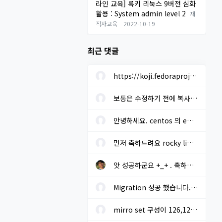
라인 교육] 록키 리눅스 9버전 심화
활용 : System admin level 2
재
직자교육
2022-10-19
최근 댓글
https://koji.fedoraproject.org/koji/buildinfo?buildID=1633205 에...
보통은 수정하기 전에 복사본을 미리 만들어 놓고 진행하면 됩니다. ...
안녕하세요. centos 의 eos 로 인한 차기 os 선정을 하려고 합니다. r...
먼저 축하드려요 rocky linux 설치시 "yum install baekmuk-ttf-...
앗 성공하군요 +_+ . 축하드립니다!! migrate2rockyoffline.sh 로 파...
Migration 성공 했습니다. - 오프라인. 기본 레포에 추가적으로 extra...
mirro set 구성이 126,127 번 라인 말씀 하시는지요? gpg key sms 117...