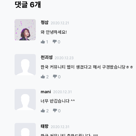
댓글 6개
정삼
2020.12.21
와 안녕하세요!
1
0
천괴성
2020.12.23
한국 커뮤니티 웹이 생겼다고 해서 구경왔습니당ㅎㅎ
2
0
mani
2020.12.31
너무 반갑습니다 ^^
2
0
태랑
2020.12.31
한국 커뮤니티 축하드립니다~!!!!