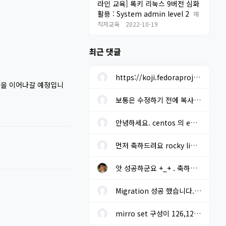
라인 교육] 록키 리눅스 9버전 심화
활용 : System admin level 2
재
직자교육
2022-10-19
최근 댓글
https://koji.fedoraproject.org/koji/buildinfo?buildID=1633205 에...
활동을 이어나갈 예정입니
보통은 수정하기 전에 복사본을 미리 만들어 놓고 진행하면 됩니다. ...
안녕하세요. centos 의 eos 로 인한 차기 os 선정을 하려고 합니다. r...
먼저 축하드려요 rocky linux 설치시 "yum install baekmuk-ttf-...
앗 성공하군요 +_+ . 축하드립니다!! migrate2rockyoffline.sh 로 파...
Migration 성공 했습니다. - 오프라인. 기본 레포에 추가적으로 extra...
mirro set 구성이 126,127 번 라인 말씀 하시는지요? gpg key sms 117...