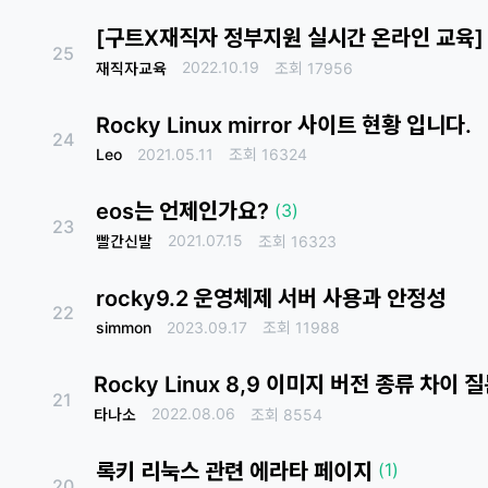
[구트X재직자 정부지원 실시간 온라인 교육] 록키 
25
2022.10.19
재직자교육
조회
17956
Rocky Linux mirror 사이트 현황 입니다.
24
Leo
2021.05.11
조회
16324
eos는 언제인가요?
(3)
23
2021.07.15
빨간신발
조회
16323
rocky9.2 운영체제 서버 사용과 안정성
22
simmon
2023.09.17
조회
11988
Rocky Linux 8,9 이미지 버전 종류 차이 
21
2022.08.06
타나소
조회
8554
록키 리눅스 관련 에라타 페이지
(1)
20