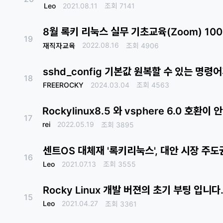
Leo
2021.08.11
조회
7141
8월 록키 리눅스 실무 기초교육(Zoom) 10
19
2022.08.16
재직자교육
조회
4906
sshd_config 기본값 원복할 수 있는 명령
18
FREEROCKY
2024.03.04
조회
4563
Rockylinux8.5 와 vsphere 6.0 호환이
17
rei
2022.05.19
조회
3895
센트OS 대체재 '록키리눅스', 대안 시장 주도
16
Leo
2021.07.13
조회
3555
Rocky Linux 개발 버젼의 초기 부팅 입니다
15
Leo
2021.04.27
조회
3361