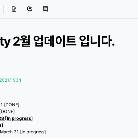
nity 2월 업데이트 입니다.
-2021/1934
 31 [DONE]
1 [DONE]
28 [In progress]
s]
 March 31 [In progress]