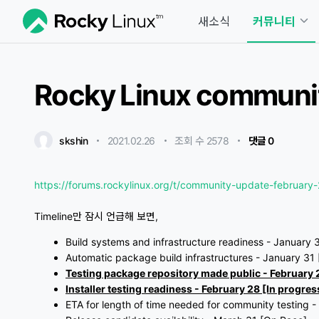
새소식
커뮤니티
Rocky Linux commu
skshin
2021.02.26
・
・
조회 수 2578
・
댓글 0
https://forums.rockylinux.org/t/community-update-february
Timeline만 잠시 언급해 보면,
Build systems and infrastructure readiness - January
Automatic package build infrastructures - January 3
Testing package repository made public - February 
Installer testing readiness - February 28 [In progres
ETA for length of time needed for community testing -