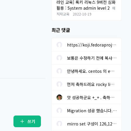
라인 교육] 록키 리눅스 9버전 심화
활용 : System admin level 2
재
직자교육
2022-10-19
최근 댓글
https://koji.fedoraproject.org/koji/buildinfo?buildID=1633205 에...
보통은 수정하기 전에 복사본을 미리 만들어 놓고 진행하면 됩니다. ...
안녕하세요. centos 의 eos 로 인한 차기 os 선정을 하려고 합니다. r...
먼저 축하드려요 rocky linux 설치시 "yum install baekmuk-ttf-...
앗 성공하군요 +_+ . 축하드립니다!! migrate2rockyoffline.sh 로 파...
Migration 성공 했습니다. - 오프라인. 기본 레포에 추가적으로 extra...
쓰기
mirro set 구성이 126,127 번 라인 말씀 하시는지요? gpg key sms 117...