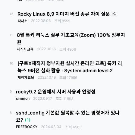
Rocky Linux 8,9 이미지 버전 종류 차이 질문
12
2022.08.06
타나소
조회
8555
8월 록키 리눅스 실무 기초교육(Zoom) 100% 정부지
11
원
2022.08.16
재직자교육
조회
4906
[구트X재직자 정부지원 실시간 온라인 교육] 록키 리
10
눅스 9버전 심화 활용 : System admin level 2
2022.10.19
재직자교육
조회
17956
rocky9.2 운영체제 서버 사용과 안정성
9
simmon
2023.09.17
조회
11993
sshd_config 기본값 원복할 수 있는 명령어가 있나
8
(1)
요?
FREEROCKY
2024.03.04
조회
4563