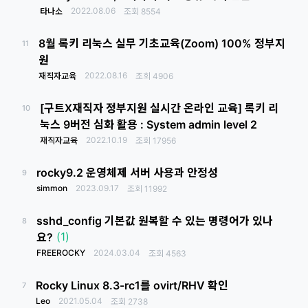
2022.08.06
타나소
조회
8554
8월 록키 리눅스 실무 기초교육(Zoom) 100% 정부지
11
원
2022.08.16
재직자교육
조회
4906
[구트X재직자 정부지원 실시간 온라인 교육] 록키 리
10
눅스 9버전 심화 활용 : System admin level 2
2022.10.19
재직자교육
조회
17956
rocky9.2 운영체제 서버 사용과 안정성
9
simmon
2023.09.17
조회
11992
sshd_config 기본값 원복할 수 있는 명령어가 있나
8
(1)
요?
FREEROCKY
2024.03.04
조회
4563
Rocky Linux 8.3-rc1를 ovirt/RHV 확인
7
Leo
2021.05.04
조회
2738