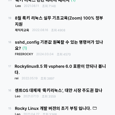
록키 리눅스 관련 에라타 페이지
20
Leo
2021.08.11
조회
7148
8월 록키 리눅스 실무 기초교육(Zoom) 100% 정부
19
지원
2022.08.16
재직자교육
조회
4908
sshd_config 기본값 원복할 수 있는 명령어가 있나
18
(1)
요?
FREEROCKY
2024.03.04
조회
4570
Rockylinux8.5 와 vsphere 6.0 호환이 안되나 봅니
17
다.
rei
2022.05.19
조회
3897
센트OS 대체재 '록키리눅스', 대안 시장 주도권 잡나
16
Leo
2021.07.13
조회
3559
Rocky Linux 개발 버젼의 초기 부팅 입니다.
15
Leo
2021.04.27
조회
3368