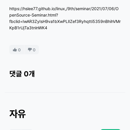
https://hslee77.github.io/linux,/9th/seminar/2021/07/06/O
penSource-Seminar.html?
fbclid=IwAR3ZyIsH9va1bXwPLlIZef3Ryhqtti5359nBhihVMr
KpB1rUjTa3tnlnWK4
0
0
댓글 0개
자유