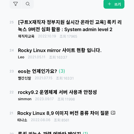
쓰기
[구트X재직자 정부지원 실시간 온라인 교육] 록키 리
25
눅스 9버전 심화 활용 : System admin level 2
2022.10.19
재직자교육
조회
17965
Rocky Linux mirror 사이트 현황 입니다.
24
Leo
2021.05.11
조회
16337
(3)
eos는 언제인가요?
23
2021.07.15
빨간신발
조회
16331
rocky9.2 운영체제 서버 사용과 안정성
22
simmon
2023.09.17
조회
11998
Rocky Linux 8,9 이미지 버전 종류 차이 질문
21
2022.08.06
타나소
조회
8561
(1)