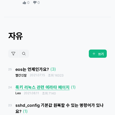
0
0
자유
쓰기
(3)
eos는 언제인가요?
25
2021.07.15
빨간신발
조회
16323
(1)
록키 리눅스 관련 에라타 페이지
24
Leo
2021.08.11
조회
7140
sshd_config 기본값 원복할 수 있는 명령어가 있나
23
(1)
요?