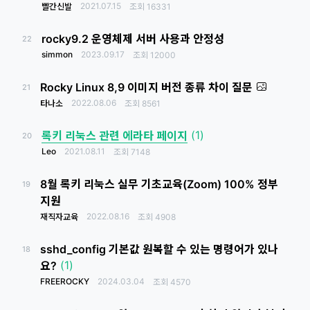
2021.07.15
빨간신발
조회
16331
rocky9.2 운영체제 서버 사용과 안정성
22
simmon
2023.09.17
조회
12000
Rocky Linux 8,9 이미지 버전 종류 차이 질문
21
2022.08.06
타나소
조회
8561
(1)
록키 리눅스 관련 에라타 페이지
20
Leo
2021.08.11
조회
7148
8월 록키 리눅스 실무 기초교육(Zoom) 100% 정부
19
지원
2022.08.16
재직자교육
조회
4908
sshd_config 기본값 원복할 수 있는 명령어가 있나
18
(1)
요?
FREEROCKY
2024.03.04
조회
4570