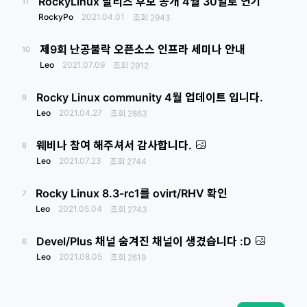
RockyLinux 릴리즈 후보 공개 4월 30일로 연기
11
RockyPo
2021.04.01
조회
2943
제9회 난공불락 오픈소스 인프라 세미나 안내
10
Leo
2021.07.09
조회
2912
Rocky Linux community 4월 업데이트 입니다.
9
Leo
2021.04.27
조회
2863
웨비나 참여 해주셔서 감사합니다.
8
Leo
2021.07.23
조회
2744
Rocky Linux 8.3-rc1를 ovirt/RHV 확인
7
Leo
2021.05.04
조회
2743
Devel/Plus 채널 숨겨진 채널이 생겼습니다 :D
6
Leo
2021.08.05
조회
2619