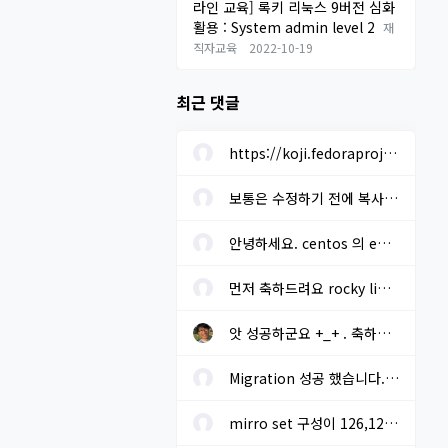
라인 교육] 록키 리눅스 9버전 심화
활용 : System admin level 2
재
직자교육
2022-10-19
최근 댓글
https://koji.fedoraproject.org/koji/buildinfo?buildID=1633205 에...
보통은 수정하기 전에 복사본을 미리 만들어 놓고 진행하면 됩니다. ...
안녕하세요. centos 의 eos 로 인한 차기 os 선정을 하려고 합니다. r...
먼저 축하드려요 rocky linux 설치시 "yum install baekmuk-ttf-...
앗 성공하군요 +_+ . 축하드립니다!! migrate2rockyoffline.sh 로 파...
Migration 성공 했습니다. - 오프라인. 기본 레포에 추가적으로 extra...
mirro set 구성이 126,127 번 라인 말씀 하시는지요? gpg key sms 117...