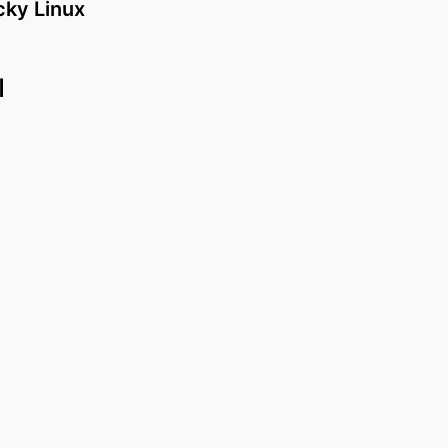
cky Linux
최