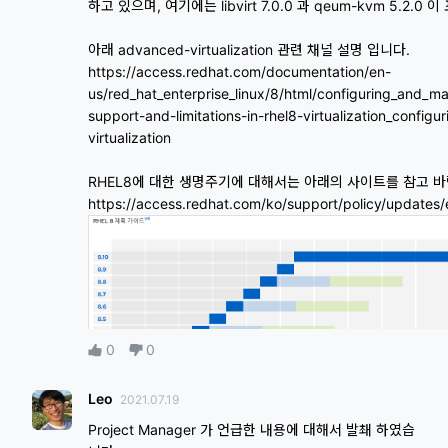
하고 있으며, 여기에는 libvirt 7.0.0 과 qeum-kvm 5.2.0 
아래 advanced-virtualization 관련 채널 설명 입니다.
https://access.redhat.com/documentation/en-
us/red_hat_enterprise_linux/8/html/configuring_and_man
support-and-limitations-in-rhel8-virtualization_config
virtualization
RHEL8에 대한 생명주기에 대해서는 아래의 사이트를 참고 바
https://access.redhat.com/ko/support/policy/updates/
0
0
Leo
2021.07.19
Project Manager 가 언급한 내용에 대해서 발쵀 하였습