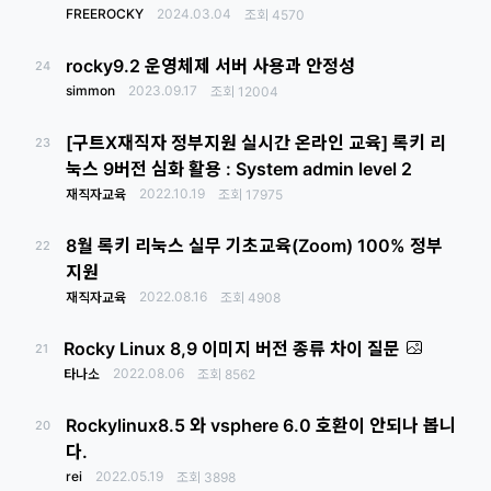
FREEROCKY
2024.03.04
조회
4570
rocky9.2 운영체제 서버 사용과 안정성
24
simmon
2023.09.17
조회
12004
[구트X재직자 정부지원 실시간 온라인 교육] 록키 리
23
눅스 9버전 심화 활용 : System admin level 2
2022.10.19
재직자교육
조회
17975
8월 록키 리눅스 실무 기초교육(Zoom) 100% 정부
22
지원
2022.08.16
재직자교육
조회
4908
Rocky Linux 8,9 이미지 버전 종류 차이 질문
21
2022.08.06
타나소
조회
8562
Rockylinux8.5 와 vsphere 6.0 호환이 안되나 봅니
20
다.
rei
2022.05.19
조회
3898