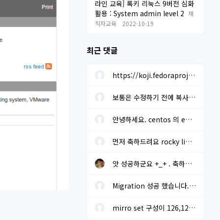
라인 교육] 록키 리눅스 9버전 심화
활용 : System admin level 2
재
직자교육
2022-10-19
최근 댓글
https://koji.fedoraproject.org/koji/buildinfo?buildID=1633205 에...
보통은 수정하기 전에 복사본을 미리 만들어 놓고 진행하면 됩니다. ...
안녕하세요. centos 의 eos 로 인한 차기 os 선정을 하려고 합니다. r...
먼저 축하드려요 rocky linux 설치시 "yum install baekmuk-ttf-...
앗 성공하군요 +_+ . 축하드립니다!! migrate2rockyoffline.sh 로 파...
Migration 성공 했습니다. - 오프라인. 기본 레포에 추가적으로 extra...
mirro set 구성이 126,127 번 라인 말씀 하시는지요? gpg key sms 117...