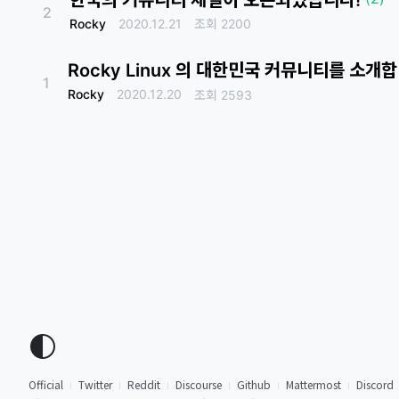
2
Rocky
2020.12.21
조회
2200
Rocky Linux 의 대한민국 커뮤니티를 소개
1
Rocky
2020.12.20
조회
2593
Official
Twitter
Reddit
Discourse
Github
Mattermost
Discord